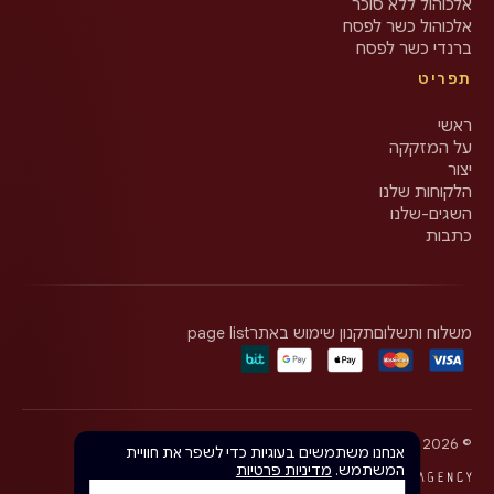
אלכוהול ללא סוכר
אלכוהול כשר לפסח
ברנדי כשר לפסח
תפריט
ראשי
על המזקקה
יצור
הלקוחות שלנו
השגים-שלנו
כתבות
משלוח ותשלום
תקנון שימוש באתר
page list
©
2026
Olgar Distillery · כל הזכויות שמורות
אנחנו משתמשים בעוגיות כדי לשפר את חוויית
המשתמש.
מדיניות פרטיות