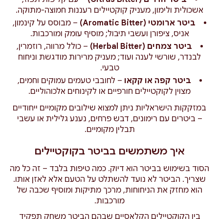
אשכולית ולימון, מעניק קוקטיילים רעננות חמוצה-מתוקה.
ביטר ארומטי (Aromatic Bitter)
– מבוסס על קינמון,
אניס, ציפורן ועשבי תיבול; מוסיף עומק ומורכבות.
ביטר צמחים (Herbal Bitter)
– כולל מרווה, רוזמרין,
לבנדר, שורשי לענה ועוד; מעניק מרירות מודגשת וניחוח
טבעי.
ביטר קפה או קקאו
– לחובבי טעמים עמוקים וחמים,
מצוין לקוקטיילים חורפיים או לקינוחים אלכוהוליים.
במזקקות הישראליות ניתן למצוא שילובים מקומיים ייחודיים
– ביטרים עם רימונים, דבש פרחים, נענע גלילית או עשבי
תבלין מקומיים.
איך משתמשים בביטר בקוקטיילים
הסוד בשימוש בביטר הוא דיוק. כמה טיפות בלבד – זה כל מה
שצריך. הביטר לא נועד להשתלט על הטעם אלא לאזן אותו.
הוא מחזק את הניחוחות, מרכך מתיקות ומוסיף שכבה של
מורכבות.
בין הקוקטיילים הקלאסיים שבהם הביטר משחק תפקיד