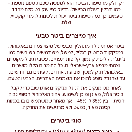
רק חלק מהסיפור. הביטר הוא למעשה שכבת טעם נוספת –
כמו תבלין בעולם הבישול. בדיוק כפי שקורט מלח מחדד
טעמים, כך כמה טיפות ביטר יכולות לשנות לגמרי קוקטייל
שלם.
איך מייצרים ביטר טבעי
ביטר אמיתי נולד מתהליך טבעי של מיצוי צמחים באלכוהול.
במזקקות הבוטיק בגליל, למשל, משתמשים בשורשים כמו
ג’ינג’ר, קליפת קינמון, קליפות תפוזים, עשבי תיבול מקומיים
וצמחי מרפא ארץ-ישראליים. כל החומרים הללו מושרים
באלכוהול חזק למשך שבועות אחדים, לעיתים גם חודשים,
עד שהנוזל סופג לתוכו את השמנים האתריים, הצבע והטעם.
לאחר מכן מנקים את הנוזל ומזקקים אותו שוב כדי לקבל
ביטר צלול, מאוזן ומוכן לשימוש. אחוז האלכוהול הסופי גבוה
יחסית – בין 35% ל-45% – אך מאחר שמשתמשים בו בכמות
קטנה מאוד, כמעט ולא מרגישים את החוזקה.
סוגי ביטרים
ביטר הדרים (Citrus Bitter)
– עם קליפות תפוז,