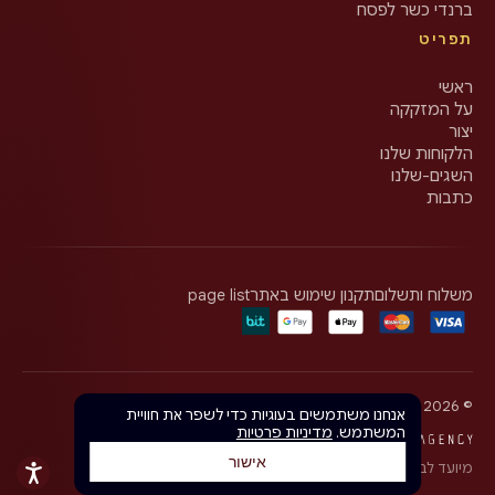
ברנדי כשר לפסח
תפריט
ראשי
על המזקקה
יצור
הלקוחות שלנו
השגים-שלנו
כתבות
משלוח ותשלום
תקנון שימוש באתר
page list
©
2026
Olgar Distillery · כל הזכויות שמורות
אנחנו משתמשים בעוגיות כדי לשפר את חוויית
המשתמש.
מדיניות פרטיות
אישור
מיועד לבני 18+ בלבד. יש לצרוך באחריות.