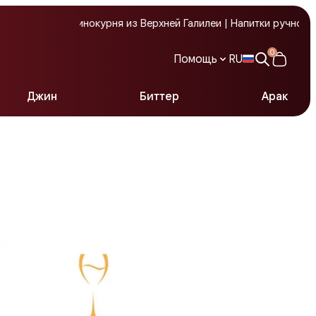
утиковая винокурня из Верхней Галилеи | Напитки ручной работ
0
Помощь
RU
Джин
Биттер
Арак
Служба поддержки