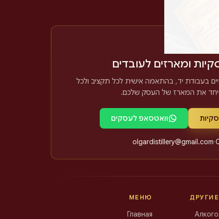
תפים
קיות ומארזים לעובדים
ים בעבודת יד, בהתאמה אישית לכל תקציב ולכל
 יחד את המארז של העסק שלכם
סקיות
וואטסאפ לעסקים
olgardistillery@gmail.com
·
МЕНЮ
ДРУГИЕ
Главная
Алкого