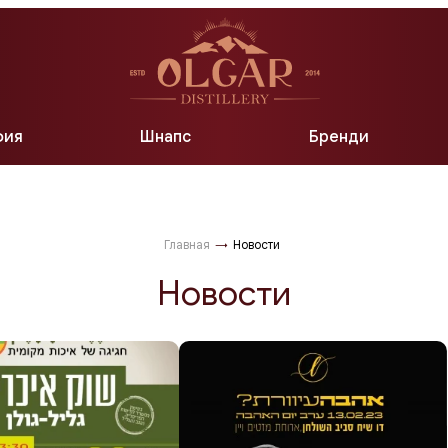
Б
фия
Шнапс
Бренди
Главная
→
Новости
Новости