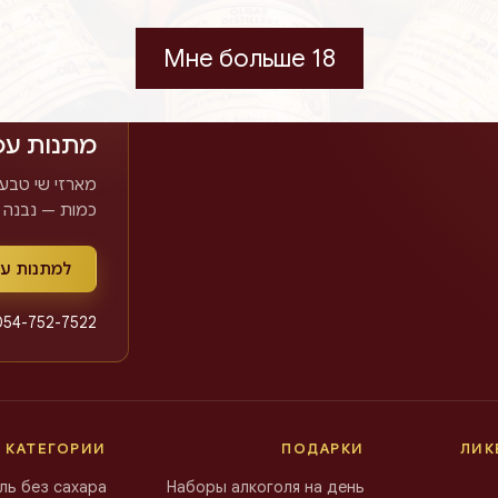
Мне больше 18
לעסקים ושו
מתנות עס
מארזי שי טבעי
כמות — נבנה.
למתנות ע
054-752-7522
 КАТЕГОРИИ
ПОДАРКИ
ЛИК
ль без сахара
Наборы алкоголя на день