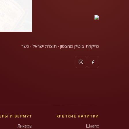
מזקקת בוטיק מהצפון · תוצרת ישראל · כשר
ЕРЫ И ВЕРМУТ
КРЕПКИЕ НАПИТКИ
Ликеры
Шнапс