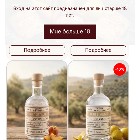
Вход на этот сайт предназначен для лиц старше 18
лет.
200
375
500
200
375
500
мл.
мл.
мл.
мл.
мл.
мл.
131
131
₪
₪
Мне больше 18
65.50 ₪ / 100 мл
65.50 ₪ / 100 мл
Шнапс из груши
Шнапс из хурмы
Подробнее
Подробнее
-10%