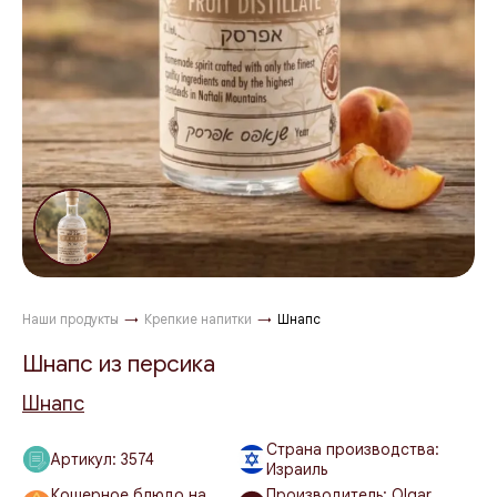
Наши продукты
→
Крепкие напитки
→
Шнапс
Шнапс из персика
Шнапс
Страна производства:
Артикул:
3574
Израиль
Кошерное блюдо на
Производитель: Olgar