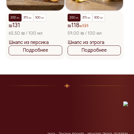
200
375
500
200
375
500
мл.
мл.
мл.
мл.
мл.
мл.
131
118
₪
₪
131
₪
65.50 ₪ / 100 мл
59.00 ₪ / 100 мл
Шнапс из персика
Шнапс из этрога
Подробнее
Подробнее
מזקקת בוטיק מהצפון · תוצרת ישראל · כשר