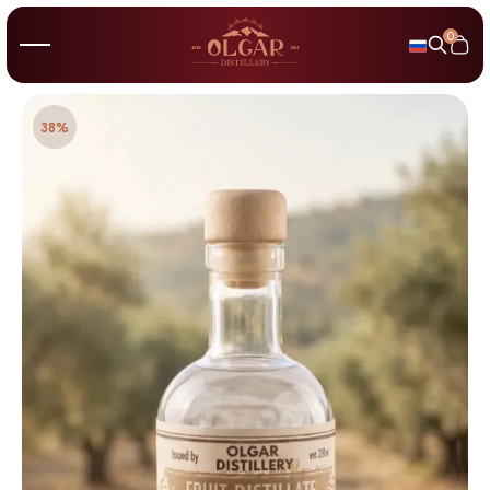
0
38%