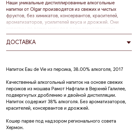
Наши уникальные дистиллированные алкогольные
напитки от Olgar производятся из свежих и чистых
фруктов, без химикатов, консервантов, красителей,
ароматизаторов, усилителей вкуса и дрожжей. Они
известны по всему миру под разными названиями,
такими как Eau_de_vie (Франция), шнапс (Германия),
граппа (Италия), цуйка (Румыния), сливовица (Венгрия),
ДОСТАВКА
горилка (Украина), самогон (русский), ракия (Болгария) и
другие, в зависимости от страны-производителя.
Процесс производства нашего Eau_de_vie начинается с
Напиток Eau de Vie из персика, 38.00% алкоголя, 2017
того, что свежие фрукты, доставленные напрямую от
фермеров из Галилеи или с Голанских высот,
Качественный алкогольный напиток на основе свежих
измельчаются, отжимаются и помещаются для брожения
персиков из мошава Рамот Нафтали в Верхней Галилее,
в дубовые бочки. Без добавления дрожжей этот
подвергнутых дроблению и двойной дистилляции.
процесс длится от одного месяца летом до трех
Напиток содержит 38% алкоголя. Без ароматизаторов,
месяцев зимой.
красителей, консервантов и дрожжей.
После завершения первого брожения смесь
Кошер парве под надзором регионального совета
дистиллируется в огромных емкостях. В результате
Хермон.
кипячения образуются пары, которые конденсируются в