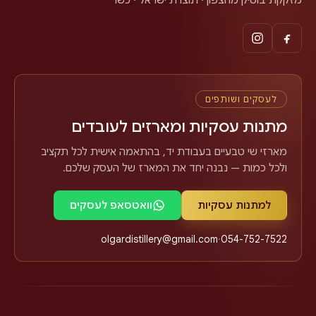
לעסקים ושותפים
מתנות עסקיות ומארזים לעובדים
מארזי שי טבעיים בעבודת יד, בהתאמה אישית לכל תקציב
ולכל כמות — נבנה יחד את המארז של העסק שלכם.
למתנות עסקיות
וואטסאפ לעסקים
olgardistillery@gmail.com
·
054-752-7522