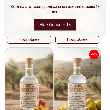
Вход на этот сайт предназначен для лиц старше 18
лет.
200
375
500
200
375
500
мл.
мл.
мл.
мл.
мл.
мл.
131
131
₪
₪
Мне больше 18
65.50 ₪ / 100 мл
65.50 ₪ / 100 мл
Шнапс из груши
Шнапс из хурмы
Подробнее
Подробнее
-10%