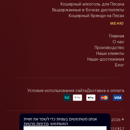
Кошерный алкоголь для Песаха
Выдержанные в бочках дистилляты
Кошерный бренди на Песах
МЕНЮ
Главная
О нас
Производство
Наши клиенты
Наши-достижения
Блог
Условия использования сайта
Доставка и оплата
אנחנו משתמשים בעוגיות כדי לשפר את חוויית
Olgar Distillery · כל הזכויות שמורות
2026
©
המשתמש.
מדיניות פרטיות