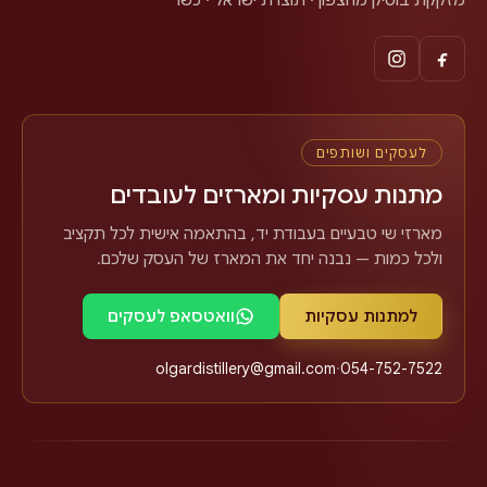
לעסקים ושותפים
מתנות עסקיות ומארזים לעובדים
מארזי שי טבעיים בעבודת יד, בהתאמה אישית לכל תקציב
ולכל כמות — נבנה יחד את המארז של העסק שלכם.
למתנות עסקיות
וואטסאפ לעסקים
olgardistillery@gmail.com
·
054-752-7522