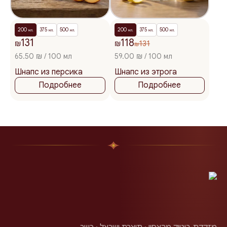
200
375
500
200
375
500
мл.
мл.
мл.
мл.
мл.
мл.
131
118
₪
₪
131
₪
65.50 ₪ / 100 мл
59.00 ₪ / 100 мл
Шнапс из персика
Шнапс из этрога
Подробнее
Подробнее
מזקקת בוטיק מהצפון · תוצרת ישראל · כשר