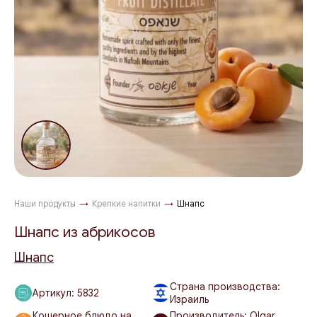
Наши продукты
→
Крепкие напитки
→
Шнапс
Шнапс из абрикосов
Шнапс
Страна производства:
Артикул:
5832
Израиль
Кошерное блюдо на
Производитель: Olgar