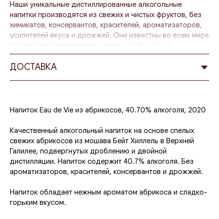
Наши уникальные дистиллированные алкогольные
напитки производятся из свежих и чистых фруктов, без
химикатов, консервантов, красителей, ароматизаторов,
усилителей вкуса и дрожжей. Они известны во всем мире
под многими названиями, такими как Eau_de_vie
(Франция), шнапс (Германия), граппа (Италия), цуйка
(Румыния), сливовица (Венгрия), горилка (Украина),
ДОСТАВКА
самогон (русский), ракия (Болгария) и т. д., в
зависимости от страны-производителя.
Процесс производства нашего Eau_de_vie включает
Напиток Eau de Vie из абрикосов, 40.70% алкоголя, 2020
доставку свежих фруктов напрямую от фермеров из
Галилеи или с Голанских высот, их измельчение/
Качественный алкогольный напиток на основе спелых
отжимание и последующее брожение в дубовых бочках
свежих абрикосов из мошава Бейт Хиллель в Верхней
до получения спирта (от одного месяца летом до трех
Галилее, подвергнутых дроблению и двойной
месяцев зимой) без использования дрожжей.
дистилляции. Напиток содержит 40.7% алкоголя. Без
ароматизаторов, красителей, консервантов и дрожжей.
После первого брожения смесь дистиллируется путем
кипячения в огромных емкостях, и из паров образуются
Напиток обладает нежным ароматом абрикоса и сладко-
капли спирта. Эти капли собираются в жидкость, которая
горьким вкусом.
после дистилляции возвращается в бочку на один или