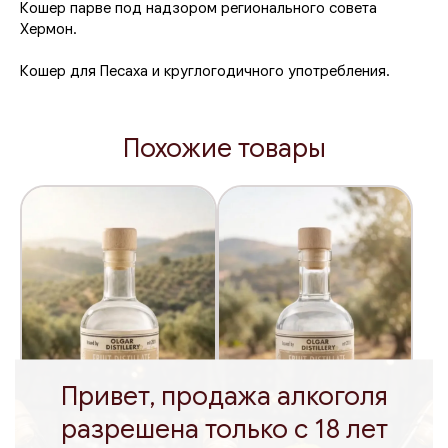
два месяца.
Кошер парве под надзором регионального совета
Хермон.
Затем смесь проходит вторую дистилляцию, в ходе
которой спирт очищается от токсинов, и образуется
Кошер для Песаха и круглогодичного употребления.
базовый дистиллят. Его разбавляют минеральной водой
с помощью осмоса, чтобы довести содержание спирта
до 38-45%.
Похожие товары
Привет, продажа алкоголя
разрешена только с 18 лет