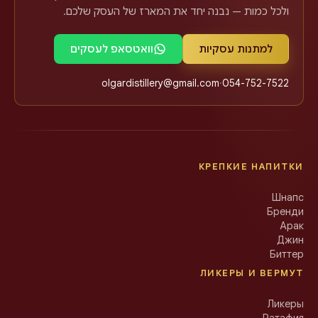
ולכל כמות — נבנה יחד את המארז של העסק שלכם.
למתנות עסקיות
וואטסאפ לעסקים
olgardistillery@gmail.com
·
054-752-7522
КРЕПКИЕ НАПИТКИ
Шнапс
Бренди
Арак
Джин
Биттер
ЛИКЕРЫ И ВЕРМУТ
Ликеры
Ратафия