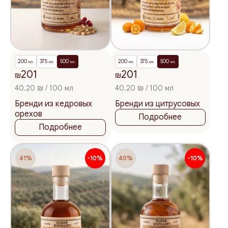
200
375
500
200
375
500
мл.
мл.
мл.
мл.
мл.
мл.
201
201
₪
₪
40.20 ₪ / 100 мл
40.20 ₪ / 100 мл
Бренди из кедровых
Бренди из цитрусовых
орехов
Подробнее
Подробнее
41%
-10%
40%
-10%