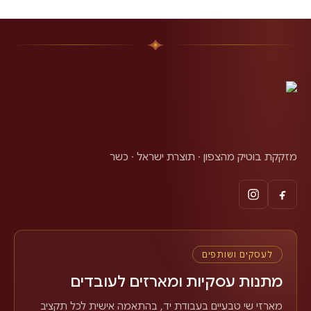
מזקקת בוטיק מהצפון · תוצרת ישראל · כשר
לעסקים ושותפים
מתנות עסקיות ומארזים לעובדים
מארזי שי טבעיים בעבודת יד, בהתאמה אישית לכל תקציב