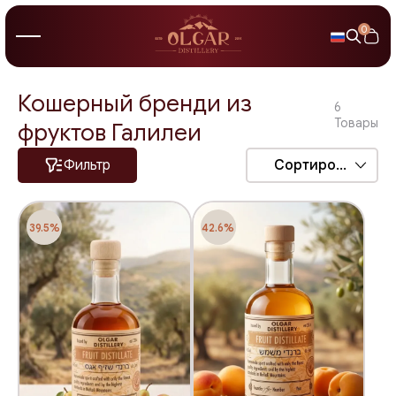
0
Кошерный бренди из
6
Товары
фруктов Галилеи
Фильтр
Сортировка
39.5%
42.6%