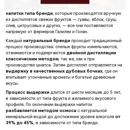
бескомпромиссным качеством и натуральным ароматом
Галилеи? В
OLGAR Distillery
вы найдете
алкогольные
напитки типа бренди
, которые производятся вручную
из дистиллятов свежих фруктов — гуавы, яблок, груш,
слив, цитрусовых и других, — все они поставляются
напрямую от фермеров Галилеи и Голан.
Каждый
натуральный бренди
проходит традиционный
процесс производства: спелые фрукты измельчаются,
отжимаются и подвергаются
двойной дистилляции
классическим методом
, так же, как и при
производстве шнапса. Затем дистиллят отправляется на
выдержку в качественных дубовых бочках
, где он
впитывает утонченные ароматы и богатые древесные
вкусы.
Процесс выдержки
длится от шести месяцев до 5 лет,
в зависимости от типа фрукта и желаемого вкусового
профиля. По окончании выдержки напиток
разбавляется методом осмоса
с натуральной
минеральной водой до достижения уровня алкоголя
от
39% до 45%
, в зависимости от типа бренди.