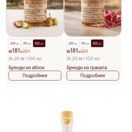
200
375
500
200
375
500
мл.
мл.
мл.
мл.
мл.
мл.
181
181
₪
201
₪
201
₪
₪
36.20 ₪ / 100 мл
36.20 ₪ / 100 мл
Бренди из яблок
Бренди из граната
Подробнее
Подробнее