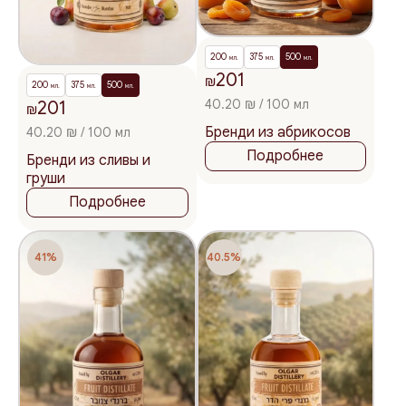
200
375
500
мл.
мл.
мл.
201
₪
200
375
500
мл.
мл.
мл.
40.20 ₪ / 100 мл
201
₪
Бренди из абрикосов
40.20 ₪ / 100 мл
Подробнее
Бренди из сливы и
груши
Подробнее
41%
40.5%