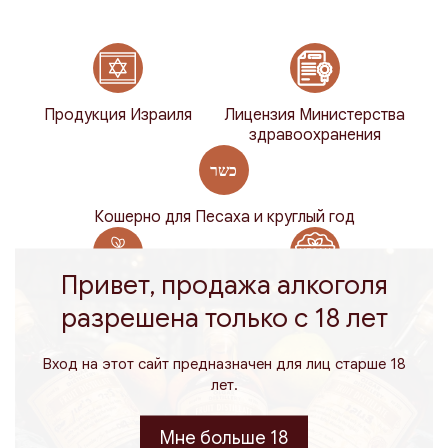
Продукция Израиля
Лицензия Министерства
здравоохранения
Кошерно для Песаха и круглый год
Привет, продажа алкоголя
100% натуральный
Веганский
разрешена только с 18 лет
Вход на этот сайт предназначен для лиц старше 18
Кошерный бутик-бренди из Галилеи
лет.
онлайн | OLGAR Distillery
Ищете
кошерный бутик-бренди
с глубоким вкусом,
Мне больше 18