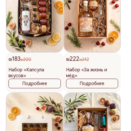
183
222
₪
200
₪
242
₪
₪
Набор «Капсула
Набор «За жизнь и
вкусов»
мёд»
Подробнее
Подробнее