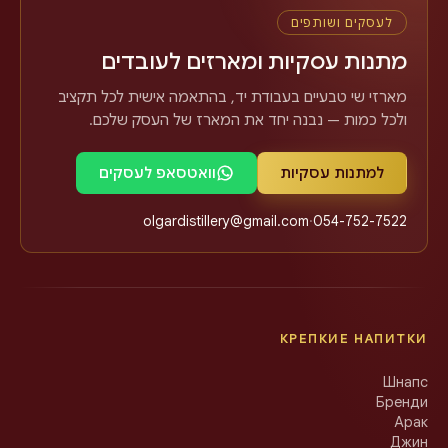
לעסקים ושותפים
מתנות עסקיות ומארזים לעובדים
מארזי שי טבעיים בעבודת יד, בהתאמה אישית לכל תקציב
ולכל כמות — נבנה יחד את המארז של העסק שלכם.
למתנות עסקיות
וואטסאפ לעסקים
olgardistillery@gmail.com
·
054-752-7522
КРЕПКИЕ НАПИТКИ
Шнапс
Бренди
Арак
Джин