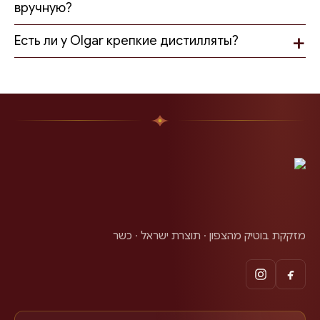
вручную?
Есть ли у Olgar крепкие дистилляты?
מזקקת בוטיק מהצפון · תוצרת ישראל · כשר