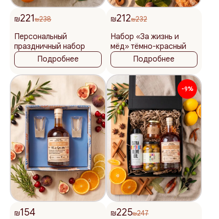
221
212
₪
238
₪
232
₪
₪
Персональный
Набор «За жизнь и
праздничный набор
мёд» тёмно-красный
Подробнее
Подробнее
-9%
154
225
₪
₪
247
₪