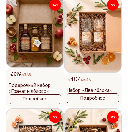
-13%
-9%
339
₪
389
₪
404
₪
445
₪
Подарочный набор
Набор «Два яблока»
«Гранат и яблоко»
Подробнее
Подробнее
-9%
-8%