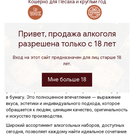
Кошерно для Песаха и круглый год
100% натуральный
Веганский
Привет, продажа алкоголя
разрешена только с 18 лет
Алкогольные наборы — не просто подарок,
а целое впечатление
Вход на этот сайт предназначен для лиц старше 18
лет.
В мире, где подарки стали обыденными и
клишированными, возникает потребность в другом
решении — оригинальном, практичном и элегантном. И
Мне больше 18
здесь на сцену выходят
алкогольные наборы
, которые
уже давно перестали быть просто бутылкой, завернутой
в бумагу. Это полноценное впечатление — выражение
вкуса, эстетики и индивидуального подхода, которое
обращается к людям, ценящим качество, оригинальность
и искусство производства.
Широкий ассортимент алкогольных наборов, доступных
сегодня, позволяет каждому найти идеальное сочетание