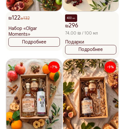
122
₪
132
400
₪
мл.
296
₪
Набор «Olgar
74.00 ₪ / 100 мл
Moments»
Подарки
Подробнее
Подробнее
-7%
-9%