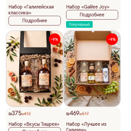
Набор «Галилейская
Набор «Galilee Joy»
классика»
Подробнее
Подробнее
Популярный
-9%
-9%
375
469
₪
412
₪
517
₪
₪
Набор «Вкусы Тишрея»
Набор «Лучшее из
Галилеи»