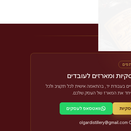
תפים
קיות ומארזים לעובדים
ים בעבודת יד, בהתאמה אישית לכל תקציב ולכל
 יחד את המארז של העסק שלכם
סקיות
וואטסאפ לעסקים
olgardistillery@gmail.com
·