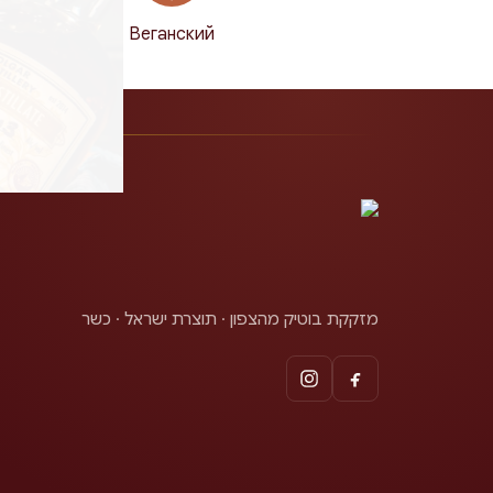
100%
Веганский
натуральный
מזקקת בוטיק מהצפון · תוצרת ישראל · כשר