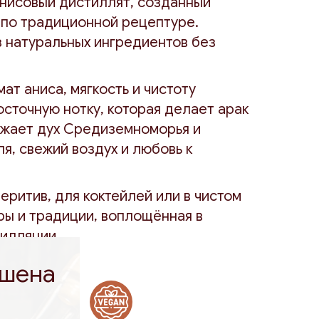
анисовый дистиллят, созданный
по традиционной рецептуре.
з натуральных ингредиентов без
т аниса, мягкость и чистоту
осточную нотку, которая делает арак
ажает дух Средиземноморья и
я, свежий воздух и любовь к
еритив, для коктейлей или в чистом
уры и традиции, воплощённая в
илляции.
ешена