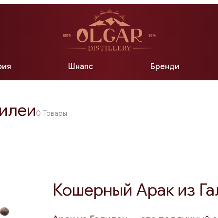
Б
фия
Шнапс
Бренди
лилеи
0
Товары
Кошерный Арак из Г