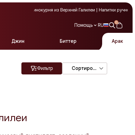
утиковая винокурня из Верхней Галилеи | Напитки ручной работ
0
Помощь
RU
Джин
Биттер
Арак
Служба поддержки
Фильтр
Сортировка
алилеи