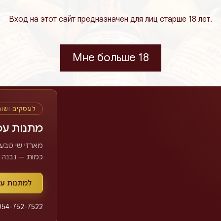
Продукция
Лицензия
Кошерно для
Вход на этот сайт предназначен для лиц старше 18 лет.
Израиля
Министерства
Песаха и
здравоохранения
круглый год
Мне больше 18
לעסקים ושו
מתנות עס
מארזי שי טבעי
כמות — נבנה.
למתנות ע
054-752-7522