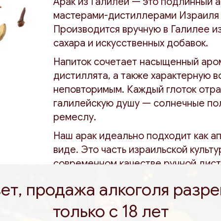
Арак из Галилеи — это подлинный 
мастерами-дистиллерами Израиля 
Производится вручную в Галилее и
сахара и искусственных добавок.
Напиток сочетает насыщенный арома
дистиллята, а также характерную в
неповторимым. Каждый глоток отр
галилейскую душу — солнечные пол
ремеслу.
Наш арак идеально подходит как ап
виде. Это часть израильской культ
современном качестве ручной дист
ет, продажа алкоголя разр
только с 18 лет