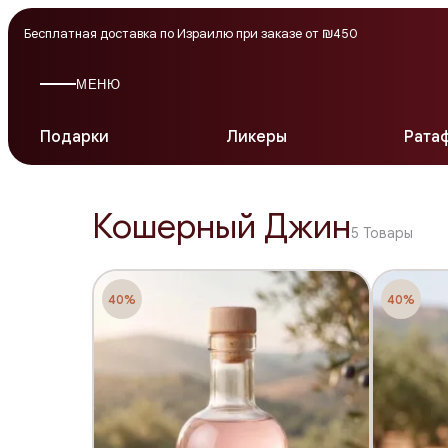
Бесплатная доставка по Израилю при заказе от ₪450
МЕНЮ
Подарки
Ликеры
Рата
Кошерный Джин
5
Товары
40%
40%