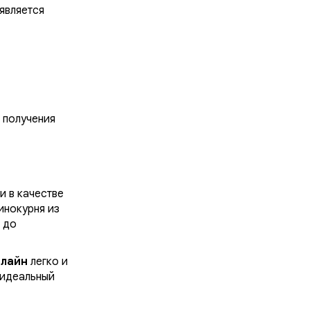
 является
 получения
и в качестве
инокурня из
 до
нлайн
легко и
 идеальный