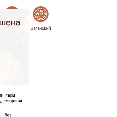
ешена
100%
Веганский
натуральный
-джине,
рный джин
с
ии: пары
у, создавая
 — без