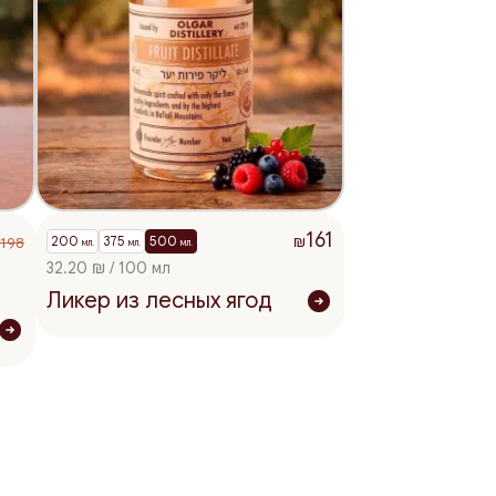
161
200
375
500
198
₪
мл.
мл.
мл.
₪
32.20 ₪ / 100 мл
Ликер из лесных ягод