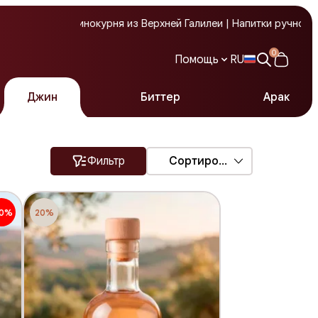
вая винокурня из Верхней Галилеи | Напитки ручной работы | К
0
Помощь
RU
Джин
Биттер
Арак
Служба поддержки
Фильтр
Сортировка
10%
20%