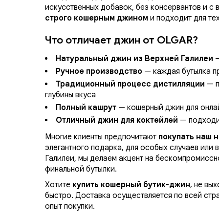
искусственных добавок, без консервантов и с 
строго кошерным джином
и подходит для тех
Что отличает джин от OLGAR?
Натуральный джин из Верхней Галилеи
—
Ручное производство
— каждая бутылка п
Традиционный процесс дистилляции
— п
глубины вкуса
Полный кашрут
— кошерный джин для онлай
Отличный джин для коктейлей
— подходит
Многие клиенты предпочитают
покупать наш 
элегантного подарка, для особых случаев или 
Галилеи, мы делаем акцент на бескомпромиссн
финальной бутылки.
Хотите
купить кошерный бутик-джин
, не вы
быстро. Доставка осуществляется по всей стр
опыт покупки.