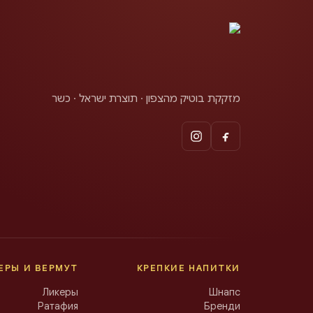
מזקקת בוטיק מהצפון · תוצרת ישראל · כשר
ЕРЫ И ВЕРМУТ
КРЕПКИЕ НАПИТКИ
Ликеры
Шнапс
Ратафия
Бренди