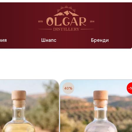
Бутико
фия
Шнапс
Бренди
40%
-