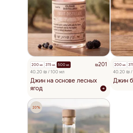
201
200
375
500
200
37
₪
мл.
мл.
мл.
мл.
40.20 ₪ / 100 мл
40.20 ₪ /
Джин на основе лесных
Джин б
ягод
20%