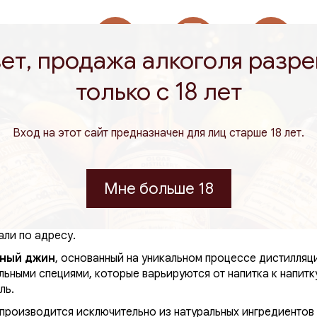
ет, продажа алкоголя разр
Продукция
Лицензия
Кошерно для
только с 18 лет
Израиля
Министерства
Песаха и
здравоохранения
круглый год
Вход на этот сайт предназначен для лиц старше 18 лет.
аказа | OLGAR Distillery
Мне больше 18
напитков в мире, но когда речь идет об израильском бутик
 совершенно другой опыт. Если вы ищете, где
купить коше
али по адресу.
нный джин
, основанный на уникальном процессе дистилляц
льными специями, которые варьируются от напитка к напитк
ль.
производится исключительно из натуральных ингредиентов