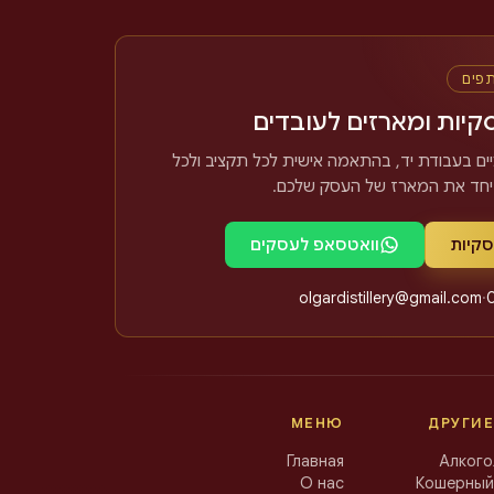
תפים
קיות ומארזים לעובדים
ים בעבודת יד, בהתאמה אישית לכל תקציב ולכל
 יחד את המארז של העסק שלכם
סקיות
וואטסאפ לעסקים
olgardistillery@gmail.com
·
МЕНЮ
ДРУГИЕ
Главная
Алкого
О нас
Кошерный