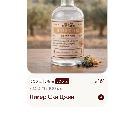
161
200
375
500
₪
мл.
мл.
мл.
32.20 ₪ / 100 мл
Ликер Ски Джин