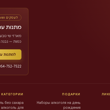
לעסקים ושו
מתנות עס
מארזי שי טבעי
כמות — נבנה.
למתנות ע
054-752-7522
 КАТЕГОРИИ
ПОДАРКИ
ЛИК
ль без сахара
Наборы алкоголя на день
 алкоголь для
рождения