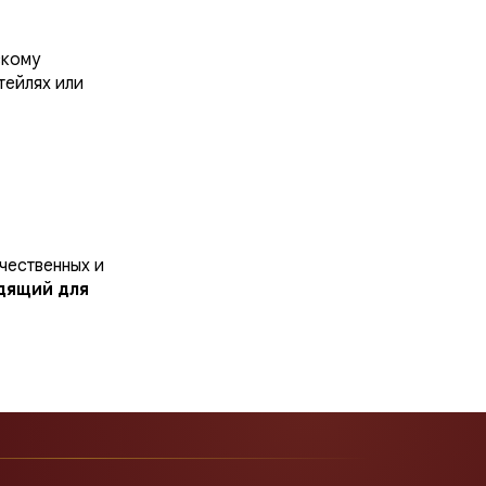
скому
тейлях или
чественных и
дящий для