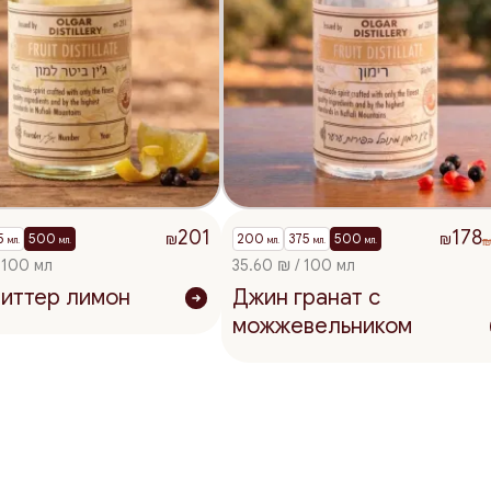
201
178
5
500
200
375
500
₪
₪
мл.
мл.
мл.
мл.
мл.
 100 мл
35.60 ₪ / 100 мл
иттер лимон
Джин гранат с
можжевельником