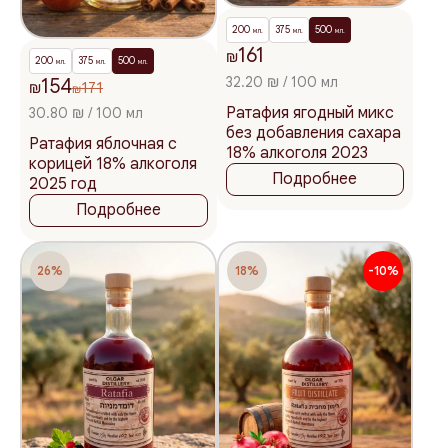
200
375
500
мл.
мл.
мл.
161
₪
200
375
500
мл.
мл.
мл.
32.20 ₪ / 100 мл
154
₪
171
₪
Ратафия ягодный микс
30.80 ₪ / 100 мл
без добавления сахара
Ратафия яблочная с
18% алкоголя 2023
корицей 18% алкоголя
Подробнее
2025 год
Подробнее
26%
18%
-10%