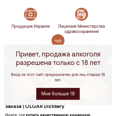
Продукция Израиля
Лицензия Министерства
здравоохранения
Привет, продажа алкоголя
Кошерно для Песаха и круглый год
разрешена только с 18 лет
100% натуральный
Веганский
Вход на этот сайт предназначен для лиц старше 18
лет.
Кошерная ратафия ручной работы —
Мне больше 18
натуральный фруктовый ликер для онлайн-
заказа | OLGAR Distillery
Ищете, где
купить качественную кошерную