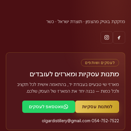
מזקקת בוטיק מהצפון · תוצרת ישראל · כשר
לעסקים ושותפים
מתנות עסקיות ומארזים לעובדים
מארזי שי טבעיים בעבודת יד, בהתאמה אישית לכל תקציב
ולכל כמות — נבנה יחד את המארז של העסק שלכם.
למתנות עסקיות
וואטסאפ לעסקים
olgardistillery@gmail.com
·
054-752-7522