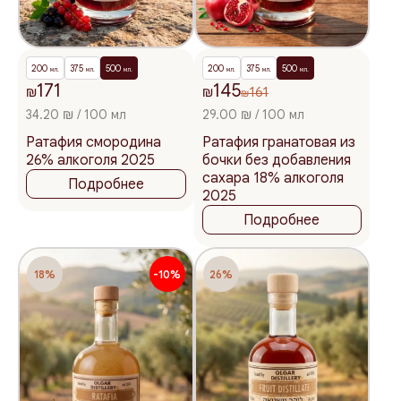
200
375
500
200
375
500
мл.
мл.
мл.
мл.
мл.
мл.
171
145
₪
₪
161
₪
34.20 ₪ / 100 мл
29.00 ₪ / 100 мл
Ратафия смородина
Ратафия гранатовая из
26% алкоголя 2025
бочки без добавления
сахара 18% алкоголя
Подробнее
2025
Подробнее
18%
-10%
26%