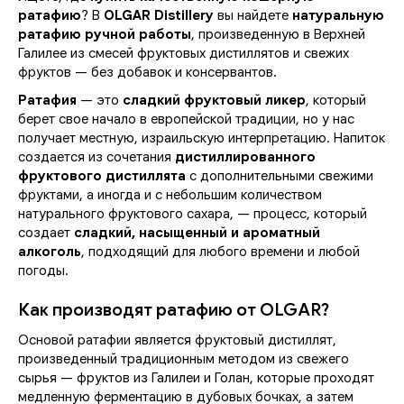
ратафию
? В
OLGAR Distillery
вы найдете
натуральную
ратафию ручной работы
, произведенную в Верхней
Галилее из смесей фруктовых дистиллятов и свежих
фруктов — без добавок и консервантов.
Ратафия
— это
сладкий фруктовый ликер
, который
берет свое начало в европейской традиции, но у нас
получает местную, израильскую интерпретацию. Напиток
создается из сочетания
дистиллированного
фруктового дистиллята
с дополнительными свежими
фруктами, а иногда и с небольшим количеством
натурального фруктового сахара, — процесс, который
создает
сладкий, насыщенный и ароматный
алкоголь
, подходящий для любого времени и любой
погоды.
Как производят ратафию от OLGAR?
Основой ратафии является фруктовый дистиллят,
произведенный традиционным методом из свежего
сырья — фруктов из Галилеи и Голан, которые проходят
медленную ферментацию в дубовых бочках, а затем