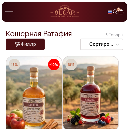
0
Кошерная Ратафия
6
Товары
Фильтр
Сортировка
18%
-10%
18%