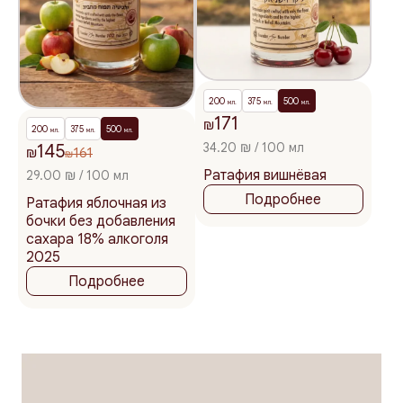
200
375
500
мл.
мл.
мл.
171
₪
200
375
500
мл.
мл.
мл.
34.20 ₪ / 100 мл
145
₪
161
₪
Ратафия вишнёвая
29.00 ₪ / 100 мл
Подробнее
Ратафия яблочная из
бочки без добавления
сахара 18% алкоголя
2025
Подробнее