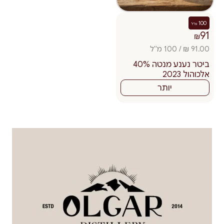
100
מ"ל
91
₪
91.00 ₪ / 100 מ"ל
ביטר נענע מנטה 40%
אלכוהול 2023
יותר