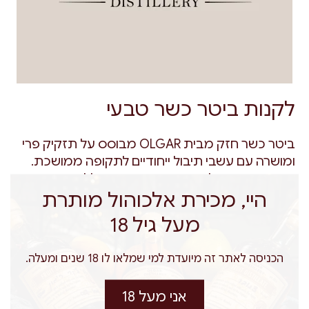
לקנות ביטר כשר טבעי
ביטר כשר חזק מבית OLGAR מבוסס על תזקיק פרי
ומושרה עם עשבי תיבול ייחודיים לתקופה ממושכת.
המשקה נחשב לאפרטיף מריר, טבעי וללא חומרים
היי, מכירת אלכוהול מותרת
מלאכותיים. הביטר מיוצר בגליל העליון בעבודת יד,
ומגיע עם פיפטה למינון מדויק בקוקטיילים.
מעל גיל 18
הכניסה לאתר זה מיועדת למי שמלאו לו 18 שנים ומעלה.
תוצרת ישראל
רישיון משרד הבריאות
אני מעל 18