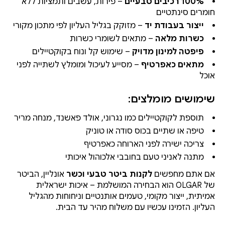
100% רכיבים טבעיים
– פירות, עשבים ותמציות ללא
חומרים סינתטיים
ייצור בעבודת יד
– מזוקק בגליל העליון לפי מתכון מקורי
כשרות מלאה
– מתאים לשומרי כשרות
פיפטה למינון מדויק
– שימוש קל ונוח בקוקטיילים
מתאים כאפרטיף
– מסייע לעיכול ומומלץ לשתייה לפני
אוכל
שימושים מומלצים:
תוספת לקוקטיילים כמו נגרוני, אולד פאשנד, מנחה מריר
טיפה או שתיים בכוס סודה או טוניק
צריכה ישירה לפני הארוחה כאפרטיף
מתנה לאניני טעם בחובבי אלכוהול איכותי
אם אתם מחפשים
לקנות ביטר טבעי וכשר
אונליין, הביטר
של OLGAR הוא הבחירה המושלמת – איכות ישראלית
אמיתית, ייצור מקומי, טעמים אותנטיים וניחוחות מהגליל
העליון. הזמינו עכשיו עם משלוח מהיר עד הבית.