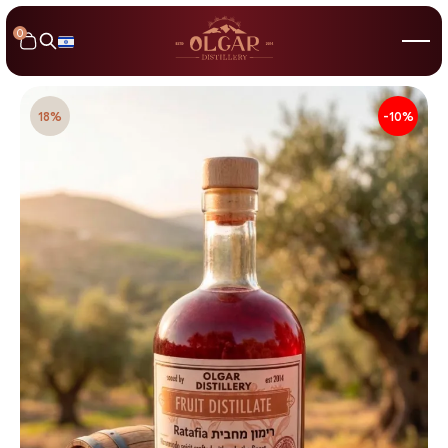
0
18%
-10%