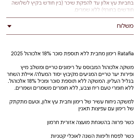
בחביות עץ אלון עד להפקת שיכר (בין חודש בקיץ לשלושה
חודשים בחורף) ללא שמרים.
בתום תסיסה ראשונה מזקקים את התערובת בתהליך בישול
משלוח
בכלים ודודים ענקיים ומהאדים נוצרות טיפות אלכוהול.
הטיפות מרוכזות יחד לנוזל שבתום תהליך הזיקוק חוזר
לחבית למשך חודש או חודשיים. לאחר מכן התערובת עוברת
זיקוק שני בו נעשה ניקיון של האלכוהול מרעלנים ונוצר
Ratafia רימון מחבית ללא תוספת סוכר 18% אלכוהול 2025
תזקיק בסיס המדולל בשיטת אוסמוזה במים מינרליים
לקבלת רמת אלכוהול נמוכה יותר הנעה בין המדולל בשיטת
משקה אלכוהול המבוסס על רימונים טריים ומשלב מיץ
אוסמוזה עם מים מינרליים במטרה לדלל את רמות האלכוהול
ופירות יער טריים המגיעים מקיבוץ יסוד המעלה/ איילת השחר
לעוצמה הנעה בין 18-30% אלכוהול. למשקה המדולל ונוספת
בגליל העליון. המשקה ללא תוספת סוכר ומכיל 18% אלכוהול.
תערובת פרי טרייה נוספת והיא מועברת להשרייה של מספר
ללא חומרי טעם ריח וצבע, ללא חומרים משמרים ושמרים.
חודשים בחבית עץ אלון להשלמת הארומה והטעם הסופיים.
למשקה ניחוח עשיר של רימון וחבית עץ אלון, וטעם מתקתק
של רימון עם עפיצות תאנין
כשר פרווה בהשגחת מועצה אזורית חרמון
כשר לפסח ולימות השנה לאוכלי קטניות