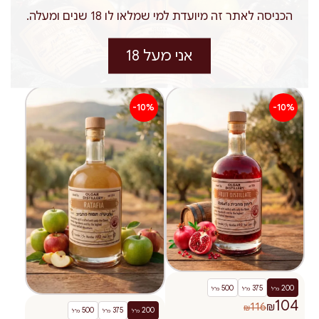
הכניסה לאתר זה מיועדת למי שמלאו לו 18 שנים ומעלה.
Ratafia פירות יער ללא
Ratafia דומדמניות 26%
תוספת סוכר 18% אלכוהול
אלכוהול 2025
2023
יותר
אני מעל 18
יותר
-10%
-10%
500
375
200
מ"ל
מ"ל
מ"ל
104
116
₪
₪
500
375
200
מ"ל
מ"ל
מ"ל