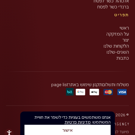
אלכוהול כשר לפסח
ברנדי כשר לפסח
תפריט
ראשי
על המזקקה
יצור
הלקוחות שלנו
השגים-שלנו
כתבות
משלוח ותשלום
תקנון שימוש באתר
page list
©
2026
Olgar Distillery · כל הזכויות שמורות
אנחנו משתמשים בעוגיות כדי לשפר את חוויית
המשתמש.
מדיניות פרטיות
אישור
מיועד לבני 18+ בלבד. יש לצרוך באחריות.