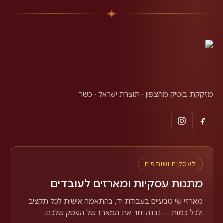
Если вы ищете необычный ароматический джин с ярким
цитрусовым характером,
джин биттер лемон
от Olgar
Distillery станет отличным выбором.
מזקקת בוטיק מהצפון · תוצרת ישראל · כשר
לעסקים ושותפים
מתנות עסקיות ומארזים לעובדים
מארזי שי טבעיים בעבודת יד, בהתאמה אישית לכל תקציב
ולכל כמות — נבנה יחד את המארז של העסק שלכם.