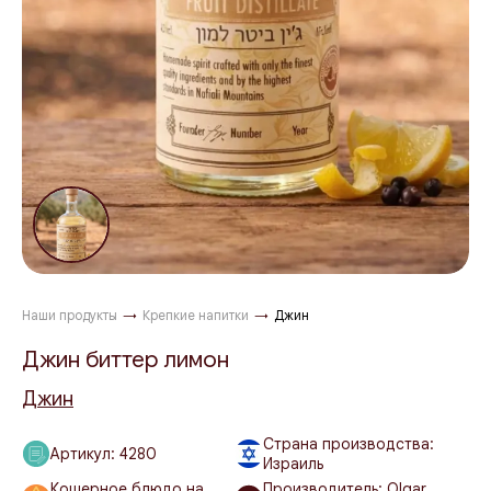
Наши продукты
→
Крепкие напитки
→
Джин
Джин биттер лимон
Джин
Страна производства:
Артикул:
4280
Израиль
Кошерное блюдо на
Производитель: Olgar