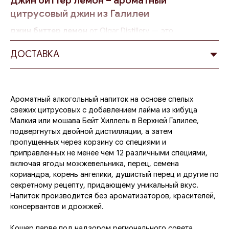
Джин биттер лемон – ароматный
цитрусовый джин из Галилеи
джин биттер лемон
от Olgar Distillery — это
ароматический алкогольный напиток премиального
уровня, созданный на основе свежих цитрусовых и
ДОСТАВКА
традиционных методов дистилляции. Он сочетает
насыщенную цитрусовую свежесть, тонкую горчинку
лимонной цедры и глубокие пряные ноты, формируя
многогранный вкус, который раскрывается постепенно.
Ароматный алкогольный напиток на основе спелых
свежих цитрусовых с добавлением лайма из кибуца
Этот напиток создается в Верхней Галилее — регионе,
Малкия или мошава Бейт Хиллель в Верхней Галилее,
известном своими плодородными землями, мягким
подвергнутых двойной дистилляции, а затем
климатом и богатой сельскохозяйственной традицией.
пропущенных через корзину со специями и
Именно здесь выращиваются цитрусовые, которые
приправленных не менее чем 12 различными специями,
становятся основой для производства
джин биттер
включая ягоды можжевельника, перец, семена
лемон
. Каждый этап производства контролируется
кориандра, корень ангелики, душистый перец и другие по
мастерами Olgar Distillery, чтобы сохранить натуральный
секретному рецепту, придающему уникальный вкус.
вкус и аромат фруктов.
Напиток производится без ароматизаторов, красителей,
консервантов и дрожжей.
Свежие цитрусовые из Верхней Галилеи
Одной из особенностей
джин биттер лемон
является
Кошер парве под надзором регионального совета