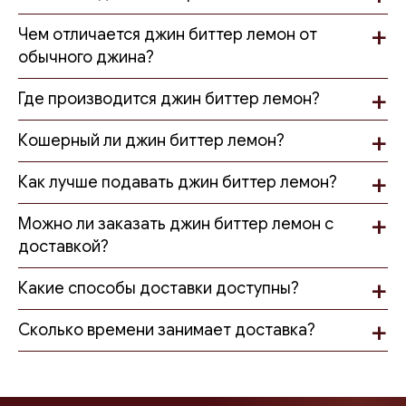
сочетается с легкими закусками, десертами и фруктами.
Чем отличается джин биттер лемон от
Джин ручной работы от Olgar Distillery
обычного джина?
Olgar Distillery специализируется на производстве
Где производится джин биттер лемон?
крафтовых алкогольных напитков в Израиле. Каждая
партия создается с вниманием к деталям и уважением к
традициям дистилляции.
Кошерный ли джин биттер лемон?
джин биттер лемон
— это сочетание местных
Как лучше подавать джин биттер лемон?
ингредиентов, ремесленного подхода и уникального
рецепта. Такой напиток подойдет как для личной
Можно ли заказать джин биттер лемон с
коллекции, так и в качестве подарка для ценителей
качественного алкоголя.
доставкой?
Почему стоит выбрать джин биттер лемон
Какие способы доставки доступны?
изготовлен из свежих цитрусовых из Галилеи
Сколько времени занимает доставка?
тройная дистилляция
натуральные специи
уникальный аромат и вкус
ремесленное производство