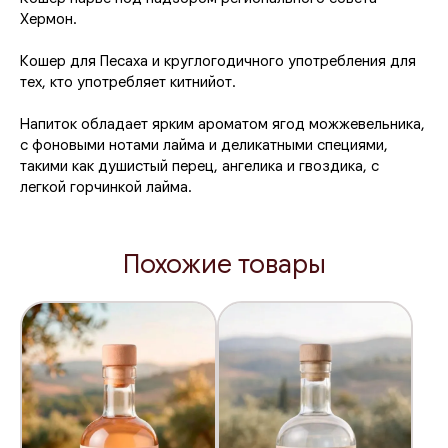
использование свежих цитрусовых, выращенных в
Хермон.
кибуцах Верхней Галилеи. Благодаря уникальному
сочетанию солнечного климата, чистой воды и
Кошер для Песаха и круглогодичного употребления для
плодородной почвы цитрусовые приобретают яркий
тех, кто употребляет китнийот.
аромат и насыщенный вкус.
Напиток обладает ярким ароматом ягод можжевельника,
цитрусовые выращиваются в Верхней Галилее
с фоновыми нотами лайма и деликатными специями,
используются только спелые плоды
такими как душистый перец, ангелика и гвоздика, с
натуральный аромат без искусственных добавок
легкой горчинкой лайма.
традиционная дистилляция с сохранением вкуса
фруктов
Похожие товары
Именно поэтому
джин биттер лемон
отличается
естественной свежестью и ярким ароматом цитрусовых.
Традиционная дистилляция и уникальный
процесс производства
В основе производства
джин биттер лемон
лежит
классическая технология дистилляции, которая
позволяет сохранить натуральный аромат фруктов и
специй.