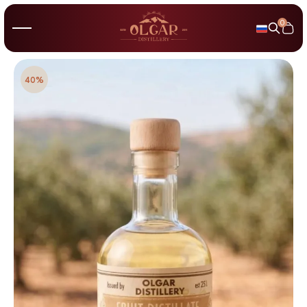
0
40%