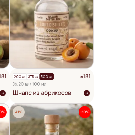
181
181
200
375
500
₪
мл.
мл.
мл.
36.20 ₪ / 100 мл
Шнапс из абрикосов
10%
41%
-10%