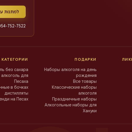
למתנות ע
054-752-7522
 КАТЕГОРИИ
ПОДАРКИ
ЛИК
ль без сахара
Наборы алкоголя на день
 алкоголь для
рождения
Песаха
Все товары
ные в бочках
Классические наборы
дистилляты
алкоголя
енди на Песах
Праздничные наборы
Алкогольные наборы для
Хануки