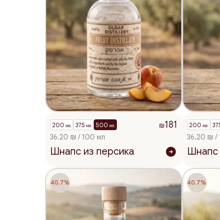
181
200
375
500
200
37
₪
мл.
мл.
мл.
мл.
36.20 ₪ / 100 мл
36.20 ₪ /
Шнапс из персика
Шнапс 
40.7%
40.7%