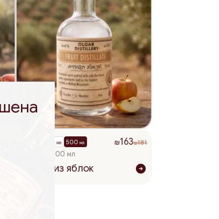
ешена
163
200
375
500
181
181
₪
мл.
мл.
мл.
₪
₪
32.60 ₪ / 100 мл
Шнапс из яблок