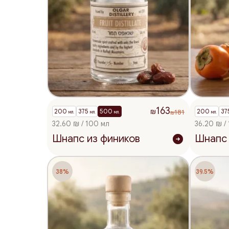
163
200
375
500
200
37
181
₪
мл.
мл.
мл.
мл.
₪
32.60 ₪ / 100 мл
36.20 ₪ /
Шнапс из фиников
Шнапс 
38%
39.5%