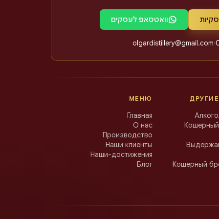
סקיות
וואטסאפ לעסקים
olgardistillery@gmail.com
·
МЕНЮ
ДРУГИЕ
Главная
Алкого
О нас
Кошерный
Производство
Наши клиенты
Выдержан
Наши-достижения
Блог
Кошерный бр