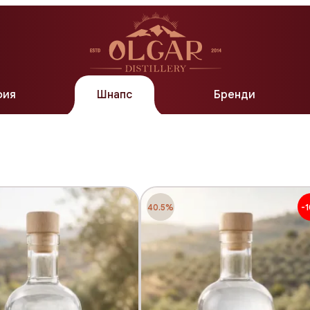
Бутикова
фия
Шнапс
Бренди
40.5%
-