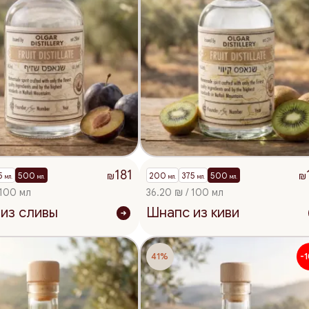
181
5
500
200
375
500
₪
₪
мл.
мл.
мл.
мл.
мл.
 100 мл
36.20 ₪ / 100 мл
из сливы
Шнапс из киви
41%
-