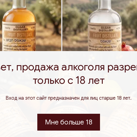
ет, продажа алкоголя разр
только с 18 лет
181
163
5
500
200
375
500
₪
₪
мл.
мл.
мл.
мл.
мл.
 100 мл
32.60 ₪ / 100 мл
Вход на этот сайт предназначен для лиц старше 18 лет.
из айвы
Шнапс из граната
Мне больше 18