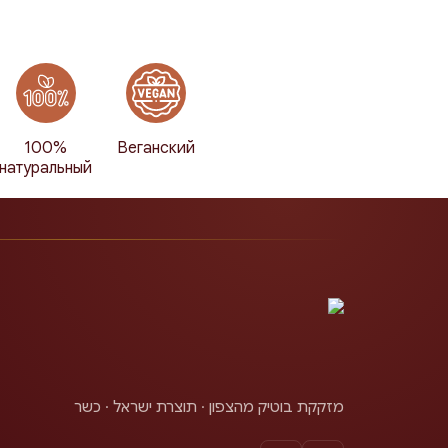
100%
Веганский
натуральный
מזקקת בוטיק מהצפון · תוצרת ישראל · כשר