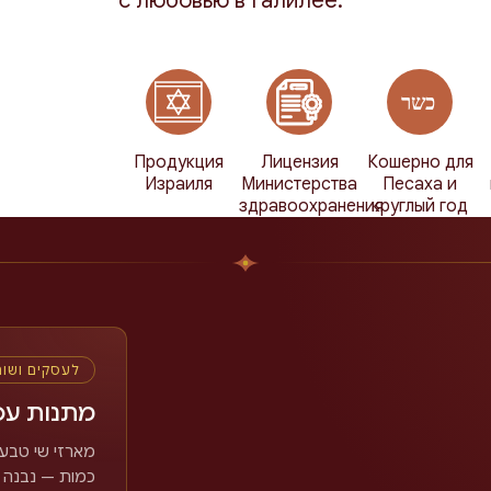
с любовью в Галилее.
Продукция
Лицензия
Кошерно для
Израиля
Министерства
Песаха и
здравоохранения
круглый год
לעסקים ושו
מתנות עס
מארזי שי טבעי
כמות — נבנה.