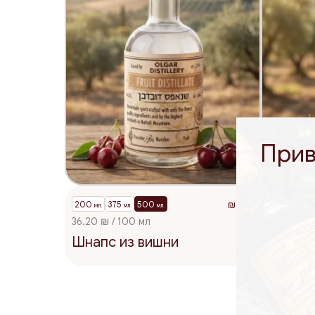
Прив
181
200
375
500
200
37
₪
мл.
мл.
мл.
мл.
36.20 ₪ / 100 мл
36.20 ₪ /
Шнапс из вишни
Шнапс 