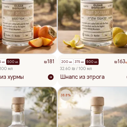
181
163
5
500
200
375
500
₪
₪
мл.
мл.
мл.
мл.
мл.
 100 мл
32.60 ₪ / 100 мл
из хурмы
Шнапс из этрога
38.8%