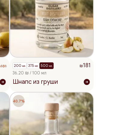
181
200
375
500
181
₪
мл.
мл.
мл.
₪
36.20 ₪ / 100 мл
Шнапс из груши
40.7%