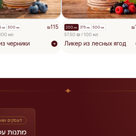
115
5
500
200
375
500
₪
₪
мл.
мл.
мл.
мл.
мл.
 100 мл
57.50 ₪ / 100 мл
из черники
Ликер из лесных ягод
לעסקים ושו
מתנות עס