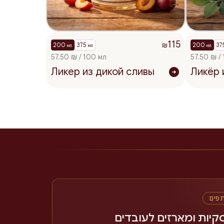
115
200
375
200
37
₪
мл.
мл.
мл.
57.50 ₪ / 100 мл
57.50 ₪ /
Ликер из дикой сливы
Ликёр 
תפים
קיות ומארזים לעובדים