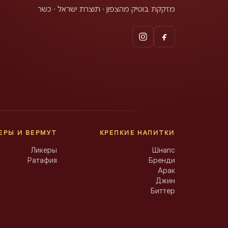
מזקקת בוטיק מהצפון · תוצרת ישראל · כשר
ЕРЫ И ВЕРМУТ
КРЕПКИЕ НАПИТКИ
Ликеры
Шнапс
Ратафия
Бренди
Арак
Джин
Биттер