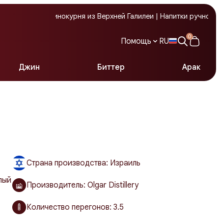
овая винокурня из Верхней Галилеи | Напитки ручной работы | 
0
Помощь
RU
Джин
Биттер
Арак
Служба поддержки
Страна производства: Израиль
лый
Производитель: Olgar Distillery
Количество перегонов:
3.5