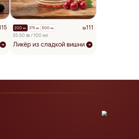
115
111
200
375
500
₪
мл.
мл.
мл.
55.50 ₪ / 100 мл
Ликёр из сладкой вишни