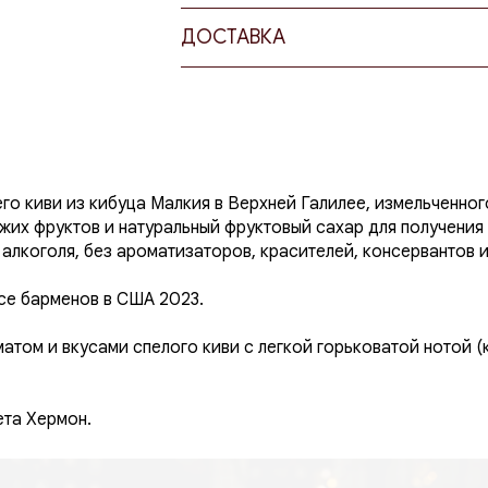
ДОСТАВКА
После завершения первого брожения 
результате кипячения образуются пар
Эти капли собираются в жидкость, к
бочке еще один или два месяца. Зат
которой спирт очищается от токсино
минеральной водой методом осмоса,
алкоголя. К разбавленному напитку 
го киви из кибуца Малкия в Верхней Галилее, измельченног
смеси, а в некоторых случаях — фру
жих фруктов и натуральный фруктовый сахар для получения
течение четырех месяцев.
алкоголя, без ароматизаторов, красителей, консервантов 
се барменов в США 2023.
атом и вкусами спелого киви с легкой горьковатой нотой (
ета Хермон.
ения.