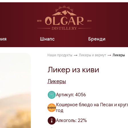
Бутик
фия
Шнапс
Бренди
Наши продукты
→
Ликеры и вермут
→
Ликеры
Ликер из киви
Ликеры
Артикул:
4056
Кошерное блюдо на Песах и круг
год
Алкоголь:
22%