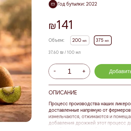
Год бутылки:
2022
141
₪
Объем:
200
375
мл.
мл.
37.60 ₪ / 100 мл
-
+
Добавить
ОПИСАНИЕ
Процесс производства наших ликеров 
доставленные напрямую от фермеров 
измельчаются, отжимаются и помещаю
добавления дрожжей этот процесс дл
зимой, до получения браги.