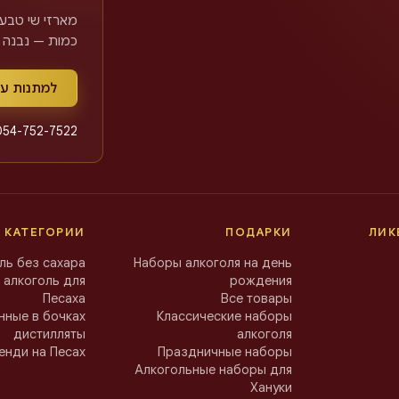
מארזי שי טבעי
כמות — נבנה.
למתנות ע
054-752-7522
 КАТЕГОРИИ
ПОДАРКИ
ЛИК
ль без сахара
Наборы алкоголя на день
 алкоголь для
рождения
Песаха
Все товары
ные в бочках
Классические наборы
дистилляты
алкоголя
енди на Песах
Праздничные наборы
Алкогольные наборы для
Хануки