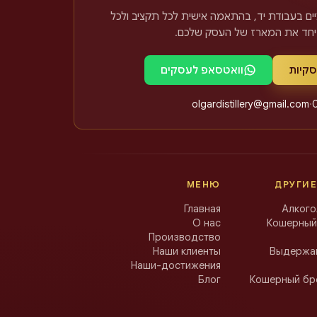
ים בעבודת יד, בהתאמה אישית לכל תקציב ולכל
 יחד את המארז של העסק שלכם
סקיות
וואטסאפ לעסקים
olgardistillery@gmail.com
·
МЕНЮ
ДРУГИЕ
Главная
Алкого
О нас
Кошерный
Производство
Наши клиенты
Выдержан
Наши-достижения
Блог
Кошерный бр