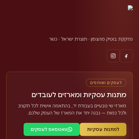
מזקקת בוטיק מהצפון · תוצרת ישראל · כשר
לעסקים ושותפים
מתנות עסקיות ומארזים לעובדים
מארזי שי טבעיים בעבודת יד, בהתאמה אישית לכל תקציב
ולכל כמות — נבנה יחד את המארז של העסק שלכם.
למתנות עסקיות
וואטסאפ לעסקים