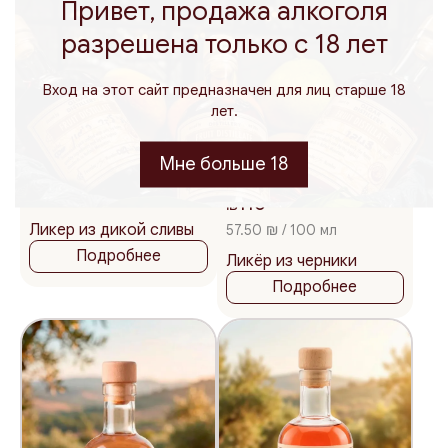
Привет, продажа алкоголя
разрешена только с 18 лет
Вход на этот сайт предназначен для лиц старше 18
лет.
200
375
мл.
мл.
Мне больше 18
115
₪
200
375
500
мл.
мл.
мл.
57.50 ₪ / 100 мл
115
₪
Ликер из дикой сливы
57.50 ₪ / 100 мл
Подробнее
Ликёр из черники
Подробнее