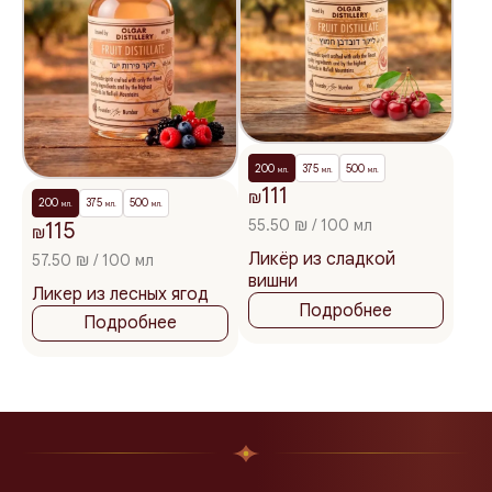
200
375
500
мл.
мл.
мл.
111
₪
200
375
500
мл.
мл.
мл.
55.50 ₪ / 100 мл
115
₪
Ликёр из сладкой
57.50 ₪ / 100 мл
вишни
Ликер из лесных ягод
Подробнее
Подробнее