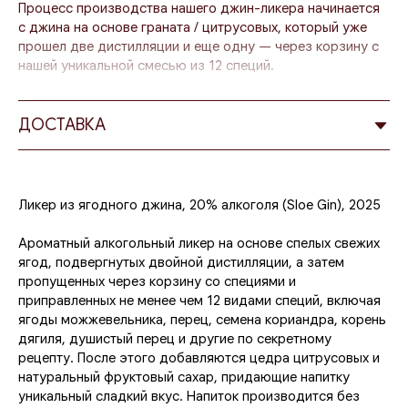
Процесс производства нашего джин-ликера начинается
с джина на основе граната / цитрусовых, который уже
прошел две дистилляции и еще одну — через корзину с
нашей уникальной смесью из 12 специй.
К этому замечательному джину добавляются
измельченные свежие спелые лесные ягоды и сливовый
ДОСТАВКА
сок с фруктовым сахаром для четырехмесячного
настаивания.
Некоторые сравнивают получившийся уникальный
Ликер из ягодного джина, 20% алкоголя (Sloe Gin), 2025
напиток со знаменитым Sloe Gin, однако процесс его
производства отличается, и, как уже упоминалось, он
Ароматный алкогольный ликер на основе спелых свежих
полностью основан на свежих и спелых фруктах от
ягод, подвергнутых двойной дистилляции, а затем
фермеров Галилеи и Голанских высот.
пропущенных через корзину со специями и
приправленных не менее чем 12 видами специй, включая
В отличие от обычного джина, этот напиток сладкий и
ягоды можжевельника, перец, семена кориандра, корень
содержит значительно меньше алкоголя, поэтому он
дягиля, душистый перец и другие по секретному
считается скорее джин-ликером, чем джином.
рецепту. После этого добавляются цедра цитрусовых и
натуральный фруктовый сахар, придающие напитку
уникальный сладкий вкус. Напиток производится без