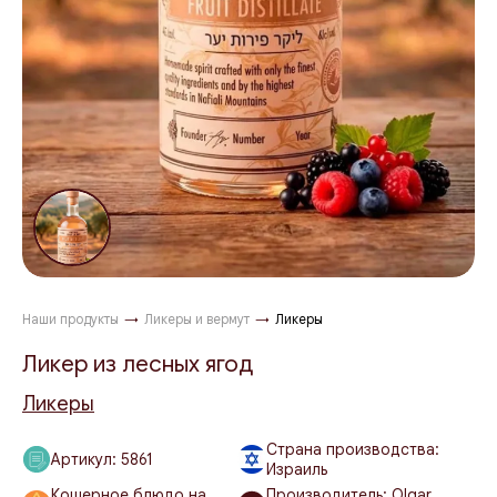
Наши продукты
→
Ликеры и вермут
→
Ликеры
Ликер из лесных ягод
Ликеры
Страна производства:
Артикул:
5861
Израиль
Кошерное блюдо на
Производитель: Olgar